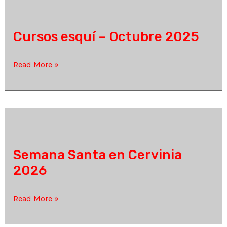
2025
Cursos esquí – Octubre 2025
Cursos
Read More »
esquí
–
Octubre
2025
Semana Santa en Cervinia
2026
Semana
Read More »
Santa
en