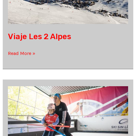
Viaje Les 2 Alpes
Viaje
Read More »
Les
2
Alpes