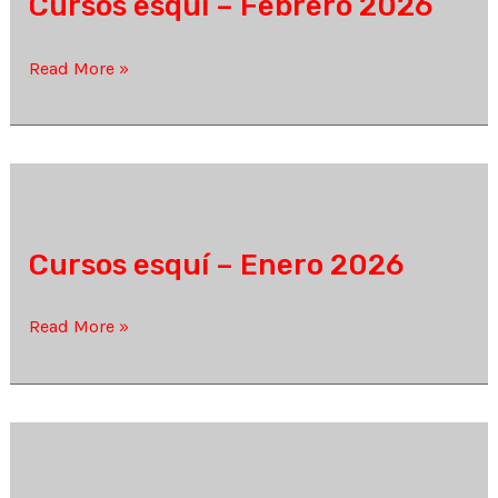
Cursos esquí – Febrero 2026
Cursos
Read More »
esquí
–
Febrero
2026
Cursos esquí – Enero 2026
Cursos
Read More »
esquí
–
Enero
2026