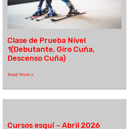
Clase de Prueba Nivel
1(Debutante, Giro Cuña,
Descenso Cuña)
Clase
Read More »
de
Prueba
Nivel
1(Debutante,
Giro
Cuña,
Cursos esquí – Abril 2026