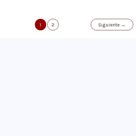
Cervinia
2026
Paginación
1
2
Siguiente
→
de
entradas
¡Apúntate!