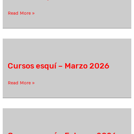
Descenso
Cuña)
Cursos
Read More »
esquí
–
Abril
2026
Cursos esquí – Marzo 2026
Cursos
Read More »
esquí
–
Marzo
2026