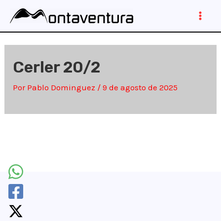
Ir
al
Main
contenido
Men
Cerler 20/2
Por
Pablo Dominguez
/
9 de agosto de 2025