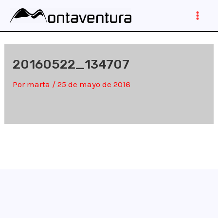
Ir
al
Main
contenido
Men
20160522_134707
Por
marta
/
25 de mayo de 2016