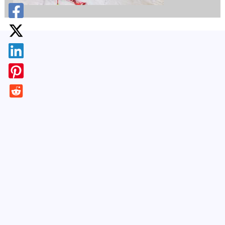
¡Apúntate!