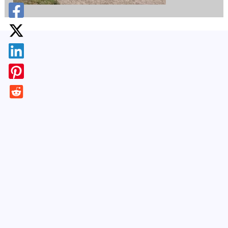
¡Apúntate!