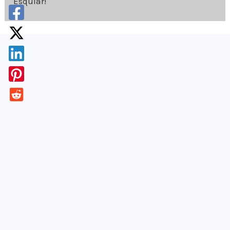
Esquíar!
¡Apúntate!