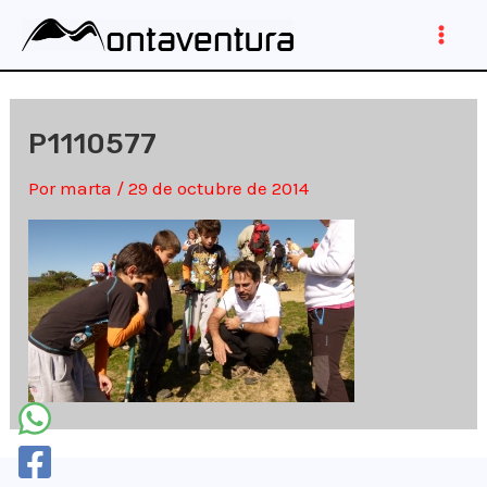
Ir
al
Main
contenido
Men
P1110577
Por
marta
/
29 de octubre de 2014