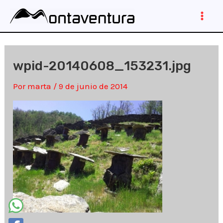
Ir
al
Main
contenido
Men
wpid-20140608_153231.jpg
Por
marta
/
9 de junio de 2014