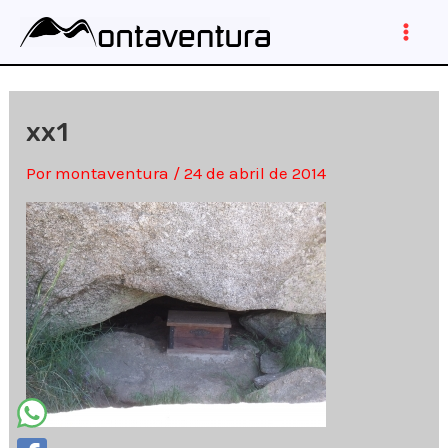
Ir
al
Main
contenido
Men
xx1
Por
montaventura
/
24 de abril de 2014