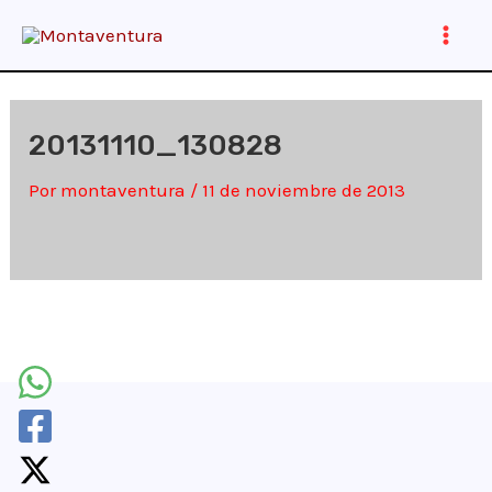
Ir
al
Main
contenido
Men
20131110_130828
Por
montaventura
/
11 de noviembre de 2013