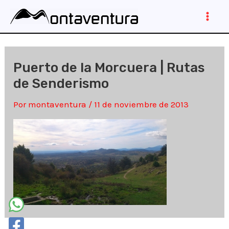
Ir
al
Main
contenido
Men
Puerto de la Morcuera | Rutas
de Senderismo
Por
montaventura
/
11 de noviembre de 2013