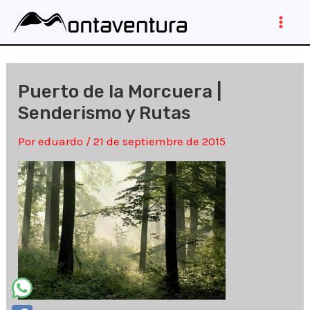
Ir
al
Main
contenido
Men
Puerto de la Morcuera |
Senderismo y Rutas
Por
eduardo
/
21 de septiembre de 2015