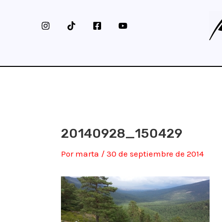
Ir
al
contenido
20140928_150429
Por
marta
/
30 de septiembre de 2014