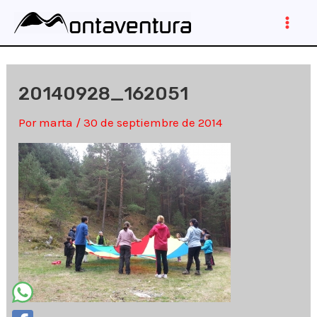
Ir
al
Main
contenido
Men
20140928_162051
Por
marta
/
30 de septiembre de 2014