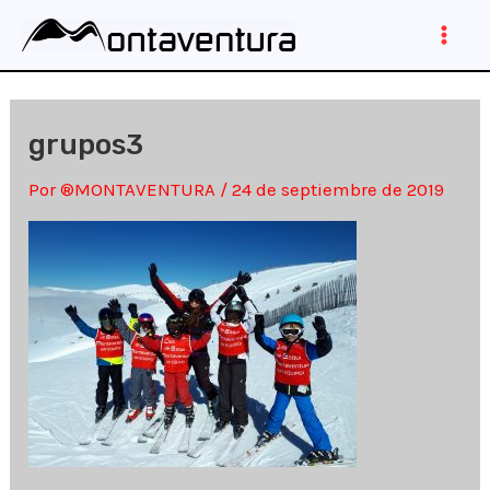
Ir
al
Main
contenido
Men
grupos3
Por
®MONTAVENTURA
/
24 de septiembre de 2019