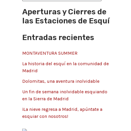
p
t
Aperturas y Cierres de
o
e
las Estaciones de Esquí
r
g
:
Entradas recientes
o
r
MONTAVENTURA SUMMER
í
La historia del esquí en la comunidad de
a
Madrid
s
Dolomitas, una aventura inolvidable
Un fin de semana inolvidable esquiando
en la Sierra de Madrid
¡La nieve regresa a Madrid, apúntate a
esquiar con nosotros!