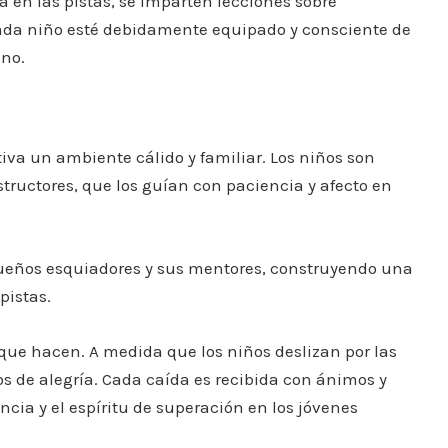
 en las pistas, se imparten lecciones sobre
ada niño esté debidamente equipado y consciente de
eno.
tiva un ambiente cálido y familiar. Los niños son
nstructores, que los guían con paciencia y afecto en
queños esquiadores y sus mentores, construyendo una
pistas.
o que hacen. A medida que los niños deslizan por las
os de alegría. Cada caída es recibida con ánimos y
ncia y el espíritu de superación en los jóvenes