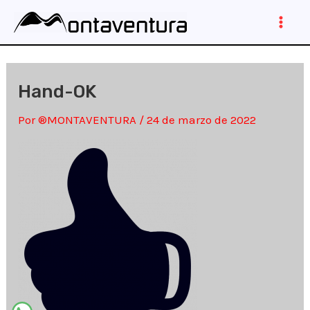
Ir
al
Main
contenido
Men
Hand-OK
Por
®MONTAVENTURA
/
24 de marzo de 2022