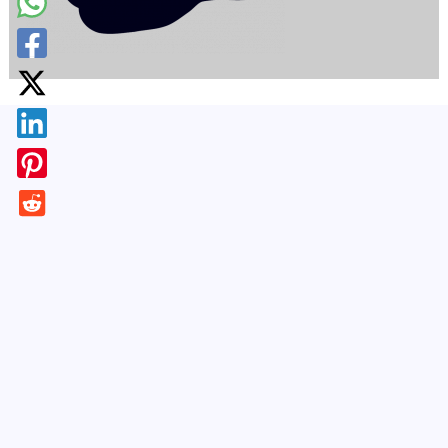
¡Apúntate!