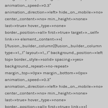
animation_speed=»0.3″
animation_direction=»left» hide_on_mobile=»no»
center_content=»no» min_height=»none»
last=»true» hover_type=»none»
border_position=»all» first=»true» target=»_self»
link=»» element_content=»»]
[/fusion_builder_column][fusion_builder_column
type=»1_1″ layout=»1_1″ background_position=»left
top» border_style=»solid» spacing=»yes»
background_repeat=»no-repeat»
margin_top=»0px» margin_bottom=»0px»
animation_speed=»0.3″
animation_direction=»left» hide_on_mobile=»no»
center_content=»no» min_height=»none»
last=»true» hover_type=»none»
border_position=»all» first=»true» link=»»]