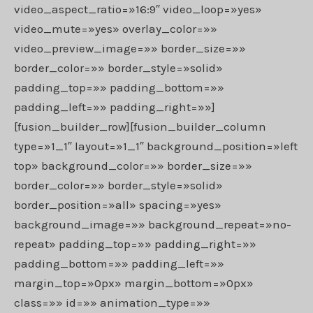
video_aspect_ratio=»16:9″ video_loop=»yes»
video_mute=»yes» overlay_color=»»
video_preview_image=»» border_size=»»
border_color=»» border_style=»solid»
padding_top=»» padding_bottom=»»
padding_left=»» padding_right=»»]
[fusion_builder_row][fusion_builder_column
type=»1_1″ layout=»1_1″ background_position=»left
top» background_color=»» border_size=»»
border_color=»» border_style=»solid»
border_position=»all» spacing=»yes»
background_image=»» background_repeat=»no-
repeat» padding_top=»» padding_right=»»
padding_bottom=»» padding_left=»»
margin_top=»0px» margin_bottom=»0px»
class=»» id=»» animation_type=»»