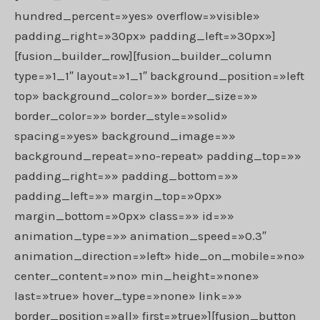
hundred_percent=»yes» overflow=»visible»
padding_right=»30px» padding_left=»30px»]
[fusion_builder_row][fusion_builder_column
type=»1_1″ layout=»1_1″ background_position=»left
top» background_color=»» border_size=»»
border_color=»» border_style=»solid»
spacing=»yes» background_image=»»
background_repeat=»no-repeat» padding_top=»»
padding_right=»» padding_bottom=»»
padding_left=»» margin_top=»0px»
margin_bottom=»0px» class=»» id=»»
animation_type=»» animation_speed=»0.3″
animation_direction=»left» hide_on_mobile=»no»
center_content=»no» min_height=»none»
last=»true» hover_type=»none» link=»»
border_position=»all» first=»true»][fusion_button