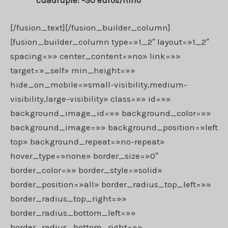
cuádruple: -30 euros/niño
[/fusion_text][/fusion_builder_column]
[fusion_builder_column type=»1_2″ layout=»1_2″
spacing=»» center_content=»no» link=»»
target=»_self» min_height=»»
hide_on_mobile=»small-visibility,medium-
visibility,large-visibility» class=»» id=»»
background_image_id=»» background_color=»»
background_image=»» background_position=»left
top» background_repeat=»no-repeat»
hover_type=»none» border_size=»0″
border_color=»» border_style=»solid»
border_position=»all» border_radius_top_left=»»
border_radius_top_right=»»
border_radius_bottom_left=»»
border_radius_bottom_right=»»