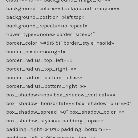
background_color=»» background_image=»»
background_position=»left top»
background_repeat=»no-repeat»
hover_type=»none» border_size=»1″
border_color=»#515151″ border_style=»solid»
border_position=»right»
border_radius_top_left=»»
border_radius_top_right=»»
border_radius_bottom_left=»»
border_radius_bottom_right=»»
box_shadow=»no» box_shadow_vertical=»»
box_shadow_horizontal=»» box_shadow_blur=»0″
box_shadow_spread=»0″ box_shadow_color=»»
box_shadow_style=»» padding_top=»»
padding_right=»10%» padding_bottom=»»
padding_left=»10%» margin_top=»»