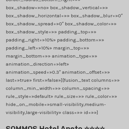
box_shadow=»no» box_shadow_vertical=»»
box_shadow_horizontal=»» box_shadow_blur=»0″
box_shadow_spread=»0″ box_shadow_color=»»
box_shadow_style=»» padding_top=»»
padding_right=»10%» padding_bottom=»»
padding_left=»10%» margin_top=»»
margin_bottom=»» animation_type=»»
animation_direction=»left»
animation_speed=»0.3″ animation_offset=»»
last=»true» first=»false»][fusion_text columns=»»
column_min_width=»» column_spacing=»»
rule_style=»default» rule_size=»» rule_color=»»
hide_on_mobile=»small-visibility,medium-
visibility,large-visibility» class=»» id=»»]
SOMMOS Hotel Aneto ⭐⭐⭐⭐