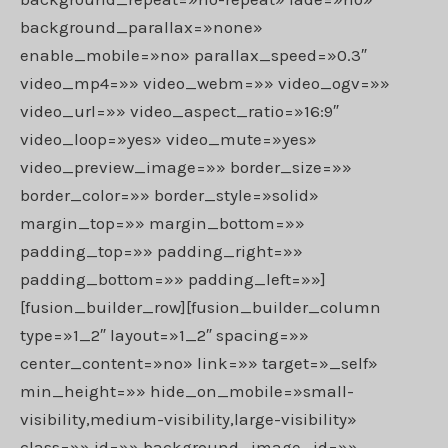
background_parallax=»none»
enable_mobile=»no» parallax_speed=»0.3″
video_mp4=»» video_webm=»» video_ogv=»»
video_url=»» video_aspect_ratio=»16:9″
video_loop=»yes» video_mute=»yes»
video_preview_image=»» border_size=»»
border_color=»» border_style=»solid»
margin_top=»» margin_bottom=»»
padding_top=»» padding_right=»»
padding_bottom=»» padding_left=»»]
[fusion_builder_row][fusion_builder_column
type=»1_2″ layout=»1_2″ spacing=»»
center_content=»no» link=»» target=»_self»
min_height=»» hide_on_mobile=»small-
visibility,medium-visibility,large-visibility»
class=»» id=»» background_image_id=»»