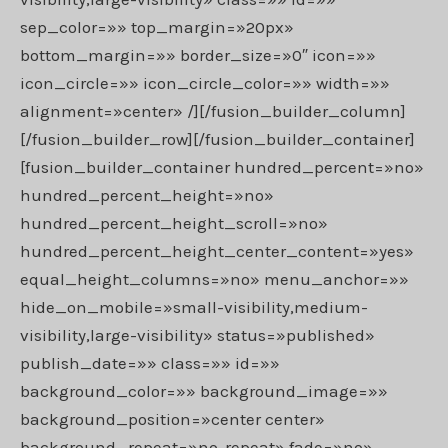
sep_color=»» top_margin=»20px»
bottom_margin=»» border_size=»0″ icon=»»
icon_circle=»» icon_circle_color=»» width=»»
alignment=»center» /][/fusion_builder_column]
[/fusion_builder_row][/fusion_builder_container]
[fusion_builder_container hundred_percent=»no»
hundred_percent_height=»no»
hundred_percent_height_scroll=»no»
hundred_percent_height_center_content=»yes»
equal_height_columns=»no» menu_anchor=»»
hide_on_mobile=»small-visibility,medium-
visibility,large-visibility» status=»published»
publish_date=»» class=»» id=»»
background_color=»» background_image=»»
background_position=»center center»
background_repeat=»no-repeat» fade=»no»