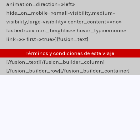
animation_direction=»left»
hide_on_mobile=»small-visibility,medium-
visibility,large-visibility» center_content=»no»
last=»true» min_height=»» hover_type=»none»
link=»» first=»true»][fusion_text]
Términos y condiciones de este viaje
[/fusion_text][/fusion_builder_column]
[/fusion_builder_row][/fusion_builder_container]
¡Apúntate!