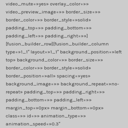
video_mute=»yes» overlay_color=»»
video_preview_image=»» border_size=»»
border_color=»» border_style=»solid»
padding_top=»» padding_bottom=»»
padding_left=»» padding_right=»»]
[fusion_builder_row][fusion_builder_column
type=»1_1″ layout=»1_1″ background_position=»left
top» background_color=»» border_size=»»
border_color=»» border_style=»solid»
border_position=»all» spacing=»yes»
background_image=»» background_repeat=»no-
repeat» padding_top=»» padding_right=»»
padding_bottom=»» padding_left=»»
margin_top=»0px» margin_bottom=»0px»
class=»» id=»» animation_type=»»
animation_speed=»0.3″