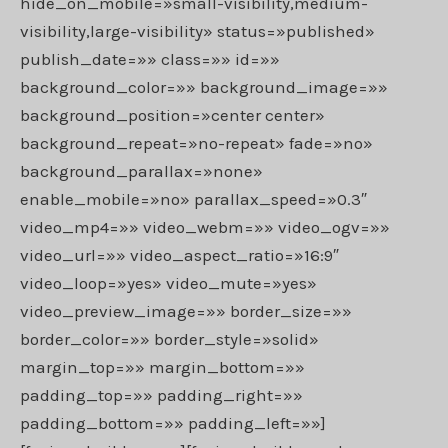
hide_on_mobile=»small-visibility,medium-
visibility,large-visibility» status=»published»
publish_date=»» class=»» id=»»
background_color=»» background_image=»»
background_position=»center center»
background_repeat=»no-repeat» fade=»no»
background_parallax=»none»
enable_mobile=»no» parallax_speed=»0.3″
video_mp4=»» video_webm=»» video_ogv=»»
video_url=»» video_aspect_ratio=»16:9″
video_loop=»yes» video_mute=»yes»
video_preview_image=»» border_size=»»
border_color=»» border_style=»solid»
margin_top=»» margin_bottom=»»
padding_top=»» padding_right=»»
padding_bottom=»» padding_left=»»]