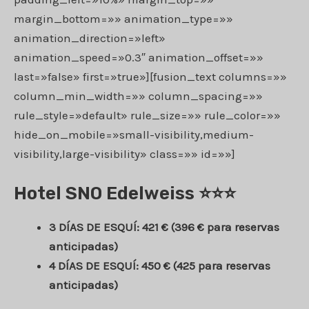
margin_bottom=»» animation_type=»»
animation_direction=»left»
animation_speed=»0.3″ animation_offset=»»
last=»false» first=»true»][fusion_text columns=»»
column_min_width=»» column_spacing=»»
rule_style=»default» rule_size=»» rule_color=»»
hide_on_mobile=»small-visibility,medium-
visibility,large-visibility» class=»» id=»»]
Hotel SNO Edelweiss ⭐⭐⭐
3 DÍAS DE ESQUÍ: 421 € (396 € para reservas
anticipadas)
4 DÍAS DE ESQUÍ: 450 € (425 para reservas
anticipadas)