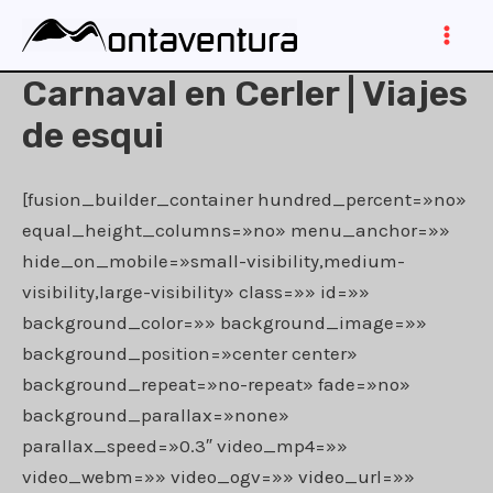
Ir
al
Main
contenido
Carnaval en Cerler | Viajes
Men
de esqui
[fusion_builder_container hundred_percent=»no»
equal_height_columns=»no» menu_anchor=»»
hide_on_mobile=»small-visibility,medium-
visibility,large-visibility» class=»» id=»»
background_color=»» background_image=»»
background_position=»center center»
background_repeat=»no-repeat» fade=»no»
background_parallax=»none»
parallax_speed=»0.3″ video_mp4=»»
video_webm=»» video_ogv=»» video_url=»»