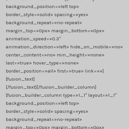
background_position=»left top»
border_style=»solid» spacing=»yes»
background_repeat=»no-repeat»
margin_top=»0px» margin_bottom=»0px»
animation_speed=»0.3″
animation_direction=»left» hide_on_mobile=»no»
center_content=»no» min_height=»none»
last=»true» hover_type=»none»
border_position=»all» first=»true» link=»»]
[fusion_text]
[/fusion_text][/fusion_builder_column]
[fusion_builder_column type=»1_1″ layout=»1_1″
background_position=»left top»
border_style=»solid» spacing=»yes»
background_repeat=»no-repeat»
margin_top=»0px» margin_bottom=»0px»