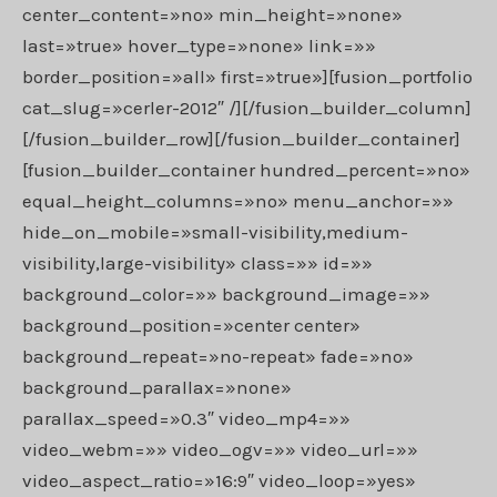
center_content=»no» min_height=»none»
last=»true» hover_type=»none» link=»»
border_position=»all» first=»true»][fusion_portfolio
cat_slug=»cerler-2012″ /][/fusion_builder_column]
[/fusion_builder_row][/fusion_builder_container]
[fusion_builder_container hundred_percent=»no»
equal_height_columns=»no» menu_anchor=»»
hide_on_mobile=»small-visibility,medium-
visibility,large-visibility» class=»» id=»»
background_color=»» background_image=»»
background_position=»center center»
background_repeat=»no-repeat» fade=»no»
background_parallax=»none»
parallax_speed=»0.3″ video_mp4=»»
video_webm=»» video_ogv=»» video_url=»»
video_aspect_ratio=»16:9″ video_loop=»yes»