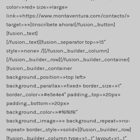
color=»red» size=»large»
link=»https://www.montaventura.com/contacto/»
target=»»]¡Inscríbete ahora![/fusion_button]
[fusion_text]
[/fusion_text][fusion_separator top=»15″
style=»none» /][/fusion_builder_column]
[/fusion_builder_row][/fusion_builder_container]
[fusion_builder_container
background_position=»top left»
background_parallax=»fixed» border_size=»1″
border_color=»#e5e4e4″ padding_top=»20px»
padding_bottom=»20px»
background_color=»#f6f6f6″
background_image=»» background_repeat=»no-
repeat» border_style=»solid»][fusion_builder_row]
[fusion_builder_column type=»1_1″ layout=»1_1″