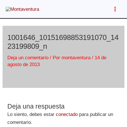
Ir
al
Main
contenido
Men
1001646_10151698853191070_14
23199809_n
Deja un comentario
/ Por
montaventura
/
14 de
agosto de 2013
Deja una respuesta
Lo siento, debes estar
conectado
para publicar un
comentario.