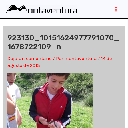
Ir
al
Main
contenido
Men
923130_10151624977791070_
1678722109_n
Deja un comentario
/ Por
montaventura
/
14 de
agosto de 2013