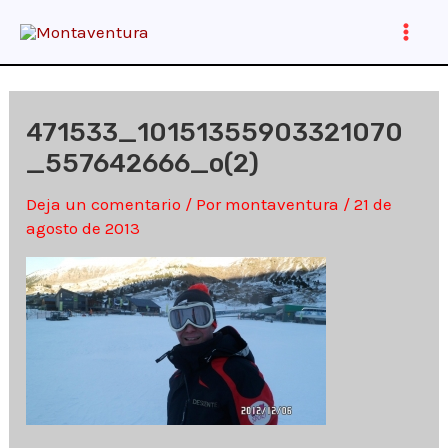
Ir
al
Main
contenido
Men
471533_10151355903321070
_557642666_o(2)
Deja un comentario
/ Por
montaventura
/
21 de
agosto de 2013