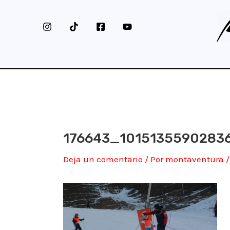
Ir
al
contenido
176643_1015135590283
Deja un comentario
/ Por
montaventura