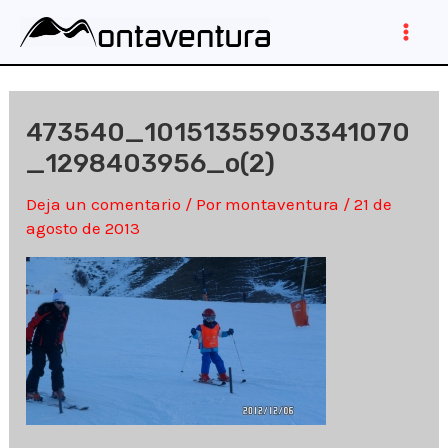
Ir
al
Main
contenido
Men
473540_10151355903341070
_1298403956_o(2)
Deja un comentario
/ Por
montaventura
/
21 de
agosto de 2013