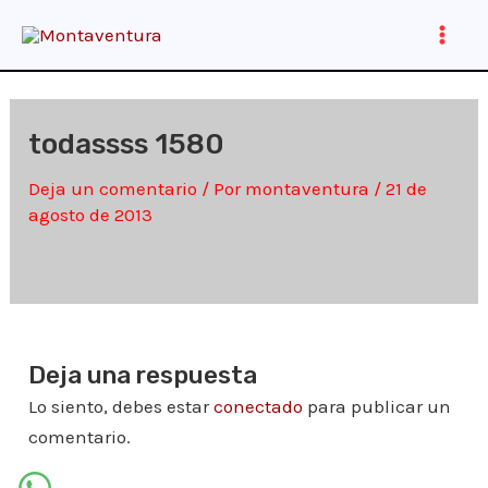
Ir
al
Main
contenido
Men
todassss 1580
Deja un comentario
/ Por
montaventura
/
21 de
agosto de 2013
Deja una respuesta
Lo siento, debes estar
conectado
para publicar un
comentario.