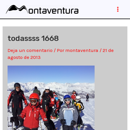
Ir
al
Main
contenido
Men
todassss 1668
Deja un comentario
/ Por
montaventura
/
21 de
agosto de 2013