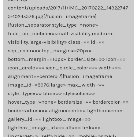
content/uploads/2017/11/IMG_20170222_14322747
5-1024×576.jpg[/fusion_imageframe]
[fusion_separator style_type=»none»
hide_on_mobile=»small-visibility,medium-
visibility,large-visibility» class=»» id=»»
sep_color=»» top_margin=»20px»
bottom_margin=»10px» border_size=»» icon=»»
icon_circle=»» icon_circle_color=»» width=»»
alignment=»center» /][fusion_imageframe
image_id=»8976|large» max_width=»»
style_type=»» blur=»» stylecolor=»»
hover_type=»none» bordersize=»» bordercolor=»»
borderradius=»» align=»center» lightbox=»no»
gallery_id=»» lightbox_image=»»
lightbox_image_id=»» alt=»» link=»»
linktarget=»_self» hide_on_mobile=»small-