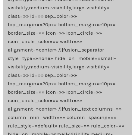
visibility,medium-visibility,large-visibility»
class=»» id=»» sep_color=»»
top_margin=»20px» bottom_margin=»10px»
border_size=»» icon=»» icon_circle=»»
icon_circle_color=»» width=»»
alignment=»center» /][fusion_separator
style_type=»none» hide_on_mobile=»small-
visibility,medium-visibility,large-visibility»
class=»» id=»» sep_color=»»
top_margin=»20px» bottom_margin=»10px»
border_size=»» icon=»» icon_circle=»»
icon_circle_color=»» width=»»
alignment=»center» /][fusion_text columns=»»
column_min_width=»» column_spacing=»»
rule_style=»default» rule_size=»» rule_color=»»
hide_on_mobile=»small-visibility,medium-