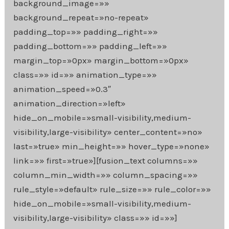
background_image=»»
background_repeat=»no-repeat»
padding_top=»» padding_right=»»
padding_bottom=»» padding_left=»»
margin_top=»0px» margin_bottom=»0px»
class=»» id=»» animation_type=»»
animation_speed=»0.3″
animation_direction=»left»
hide_on_mobile=»small-visibility,medium-
visibility,large-visibility» center_content=»no»
last=»true» min_height=»» hover_type=»none»
link=»» first=»true»][fusion_text columns=»»
column_min_width=»» column_spacing=»»
rule_style=»default» rule_size=»» rule_color=»»
hide_on_mobile=»small-visibility,medium-
visibility,large-visibility» class=»» id=»»]