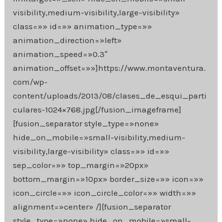
visibility,medium-visibility,large-visibility»
class=»» id=»» animation_type=»»
animation_direction=»left»
animation_speed=»0.3″
animation_offset=»»]https://www.montaventura.
com/wp-
content/uploads/2013/08/clases_de_esqui_parti
culares-1024×768.jpg[/fusion_imageframe]
[fusion_separator style_type=»none»
hide_on_mobile=»small-visibility,medium-
visibility,large-visibility» class=»» id=»»
sep_color=»» top_margin=»20px»
bottom_margin=»10px» border_size=»» icon=»»
icon_circle=»» icon_circle_color=»» width=»»
alignment=»center» /][fusion_separator
style_type=»none» hide_on_mobile=»small-