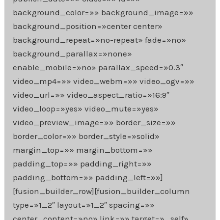
background_color=»» background_image=»»
background_position=»center center»
background_repeat=»no-repeat» fade=»no»
background_parallax=»none»
enable_mobile=»no» parallax_speed=»0.3″
video_mp4=»» video_webm=»» video_ogv=»»
video_url=»» video_aspect_ratio=»16:9″
video_loop=»yes» video_mute=»yes»
video_preview_image=»» border_size=»»
border_color=»» border_style=»solid»
margin_top=»» margin_bottom=»»
padding_top=»» padding_right=»»
padding_bottom=»» padding_left=»»]
[fusion_builder_row][fusion_builder_column
type=»1_2″ layout=»1_2″ spacing=»»
center_content=»no» link=»» target=»_self»