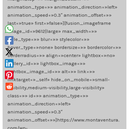
animation_type=»» animation_direction=»left»
animation_speed=»0.3″ animation_offset=»»
last=»true» first=»false»][fusion_imageframe
image_id=»9612|large» max_width=»»
style_type=»» blur=»» stylecolor=»»
hover_type=»none» bordersize=»» bordercolor=»»
borderradius=»» align=»center» lightbox=»no»
gallery_id=»» lightbox_image=»»
lightbox_image_id=»» alt=»» link=»»
linktarget=»_self» hide_on_mobile=»small-
visibility,medium-visibility,large-visibility»
class=»» id=»» animation_type=»»
animation_direction=»left»
animation_speed=»0.3″
animation_offset=»»]https://www.montaventura.
com/wp-