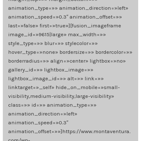
animation_type=»» animation_direction=»left»
animation_speed=»0.3″ animation_offset=»»
last=»false» first=»true»][fusion_imageframe
image_id=»9615|large» max_width=»»
style_type=»» blur=»» stylecolor=»»
hover_type=»none» bordersize=»» bordercolor=»»
borderradius=»» align=»center» lightbox=»no»
gallery_id=»» lightbox_image=»»
lightbox_image_id=»» alt=»» link=»»
linktarget=»_self» hide_on_mobile=»small-
visibility,medium-visibility,large-visibility»
class=»» id=»» animation_type=»»
animation_direction=»left»
animation_speed=»0.3″
animation_offset=»»]https://www.montaventura.
com/wp-