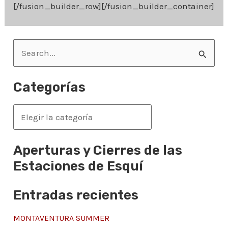
[/fusion_builder_row][/fusion_builder_container]
B
u
s
Categorías
c
a
C
r
a
p
t
Aperturas y Cierres de las
o
e
Estaciones de Esquí
r
g
Entradas recientes
:
o
r
MONTAVENTURA SUMMER
í