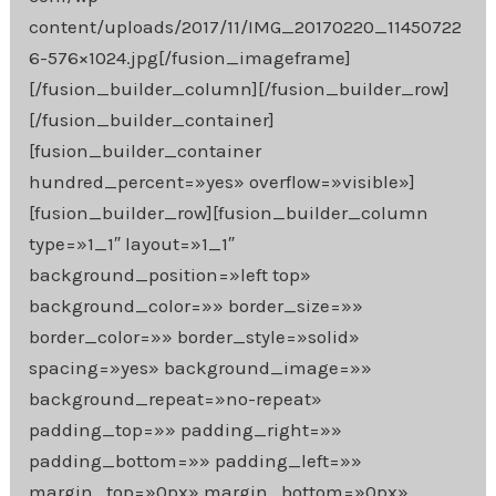
content/uploads/2017/11/IMG_20170220_11450722
6-576×1024.jpg[/fusion_imageframe]
[/fusion_builder_column][/fusion_builder_row]
[/fusion_builder_container]
[fusion_builder_container
hundred_percent=»yes» overflow=»visible»]
[fusion_builder_row][fusion_builder_column
type=»1_1″ layout=»1_1″
background_position=»left top»
background_color=»» border_size=»»
border_color=»» border_style=»solid»
spacing=»yes» background_image=»»
background_repeat=»no-repeat»
padding_top=»» padding_right=»»
padding_bottom=»» padding_left=»»
margin_top=»0px» margin_bottom=»0px»