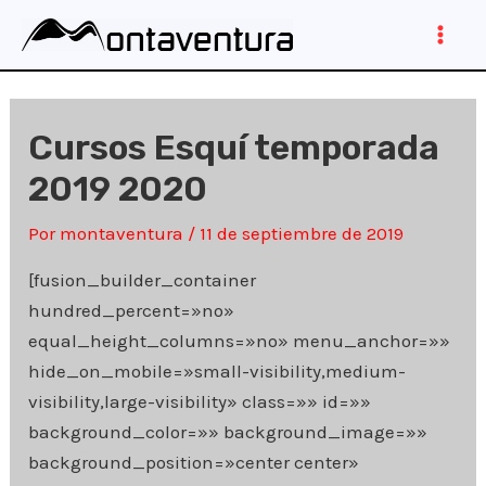
Ir
al
Main
contenido
Men
Cursos Esquí temporada
2019 2020
Por
montaventura
/
11 de septiembre de 2019
[fusion_builder_container
hundred_percent=»no»
equal_height_columns=»no» menu_anchor=»»
hide_on_mobile=»small-visibility,medium-
visibility,large-visibility» class=»» id=»»
background_color=»» background_image=»»
background_position=»center center»