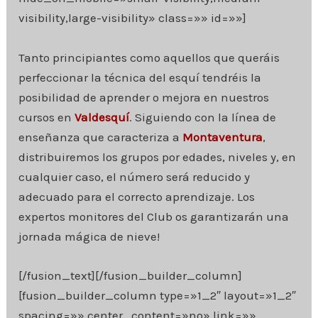
visibility,large-visibility» class=»» id=»»]
Tanto principiantes como aquellos que queráis
perfeccionar la técnica del esquí tendréis la
posibilidad de aprender o mejora en nuestros
cursos en
Valdesquí
. Siguiendo con la línea de
enseñanza que caracteriza a
Montaventura
,
distribuiremos los grupos por edades, niveles y, en
cualquier caso, el número será reducido y
adecuado para el correcto aprendizaje. Los
expertos monitores del Club os garantizarán una
jornada mágica de nieve!
[/fusion_text][/fusion_builder_column]
[fusion_builder_column type=»1_2″ layout=»1_2″
spacing=»» center_content=»no» link=»»