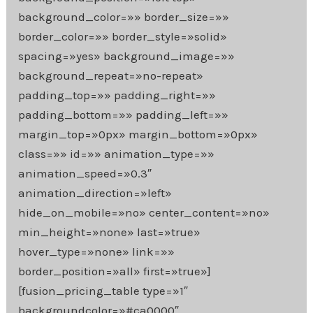
background_color=»» border_size=»»
border_color=»» border_style=»solid»
spacing=»yes» background_image=»»
background_repeat=»no-repeat»
padding_top=»» padding_right=»»
padding_bottom=»» padding_left=»»
margin_top=»0px» margin_bottom=»0px»
class=»» id=»» animation_type=»»
animation_speed=»0.3″
animation_direction=»left»
hide_on_mobile=»no» center_content=»no»
min_height=»none» last=»true»
hover_type=»none» link=»»
border_position=»all» first=»true»]
[fusion_pricing_table type=»1″
backgroundcolor=»#ca0000″