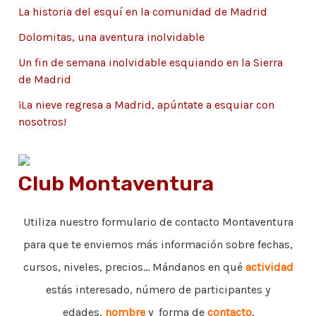
La historia del esquí en la comunidad de Madrid
a
Dolomitas, una aventura inolvidable
s
Un fin de semana inolvidable esquiando en la Sierra
de Madrid
¡La nieve regresa a Madrid, apúntate a esquiar con
nosotros!
Club Montaventura
Utiliza nuestro formulario de contacto Montaventura
para que te enviemos más información sobre fechas,
cursos, niveles, precios... Mándanos en qué
actividad
estás interesado, número de participantes y
edades,
nombre
y forma de
contacto
.