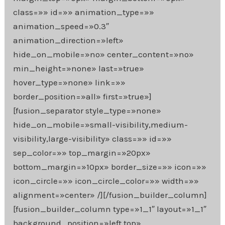
class=»» id=»» animation_type=»»
animation_speed=»0.3″
animation_direction=»left»
hide_on_mobile=»no» center_content=»no»
min_height=»none» last=»true»
hover_type=»none» link=»»
border_position=»all» first=»true»]
[fusion_separator style_type=»none»
hide_on_mobile=»small-visibility,medium-
visibility,large-visibility» class=»» id=»»
sep_color=»» top_margin=»20px»
bottom_margin=»10px» border_size=»» icon=»»
icon_circle=»» icon_circle_color=»» width=»»
alignment=»center» /][/fusion_builder_column]
[fusion_builder_column type=»1_1″ layout=»1_1″
background_position=»left top»