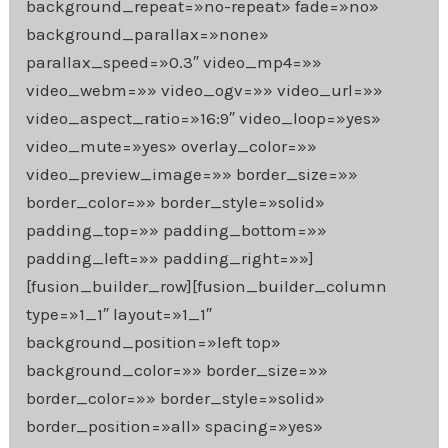
background_repeat=»no-repeat» fade=»no»
background_parallax=»none»
parallax_speed=»0.3″ video_mp4=»»
video_webm=»» video_ogv=»» video_url=»»
video_aspect_ratio=»16:9″ video_loop=»yes»
video_mute=»yes» overlay_color=»»
video_preview_image=»» border_size=»»
border_color=»» border_style=»solid»
padding_top=»» padding_bottom=»»
padding_left=»» padding_right=»»]
[fusion_builder_row][fusion_builder_column
type=»1_1″ layout=»1_1″
background_position=»left top»
background_color=»» border_size=»»
border_color=»» border_style=»solid»
border_position=»all» spacing=»yes»