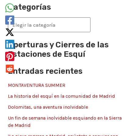
s
Categorías
c
a
C
r
a
p
t
Aperturas y Cierres de las
o
e
Estaciones de Esquí
r
g
Entradas recientes
:
o
r
MONTAVENTURA SUMMER
í
La historia del esquí en la comunidad de Madrid
a
Dolomitas, una aventura inolvidable
s
Un fin de semana inolvidable esquiando en la Sierra
de Madrid