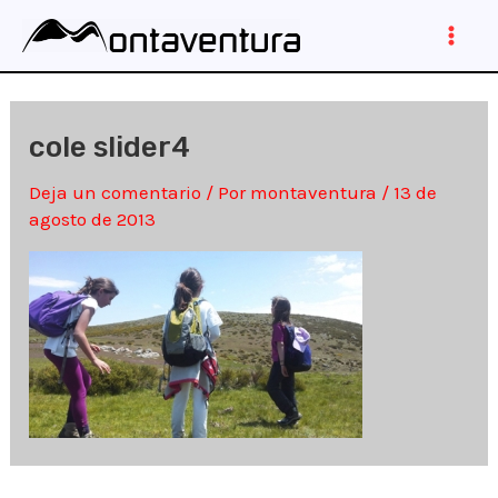
Ir
al
Main
contenido
Men
cole slider4
Deja un comentario
/ Por
montaventura
/
13 de
agosto de 2013