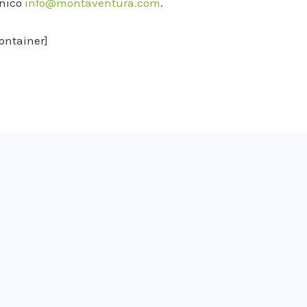
ónico
info@montaventura.com
.
ontainer]
¡Apúntate!