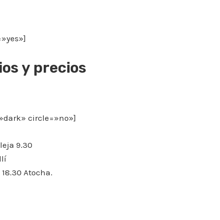
=»yes»]
ios y precios
=»dark» circle=»no»]
leja 9.30
lí
 18.30 Atocha.