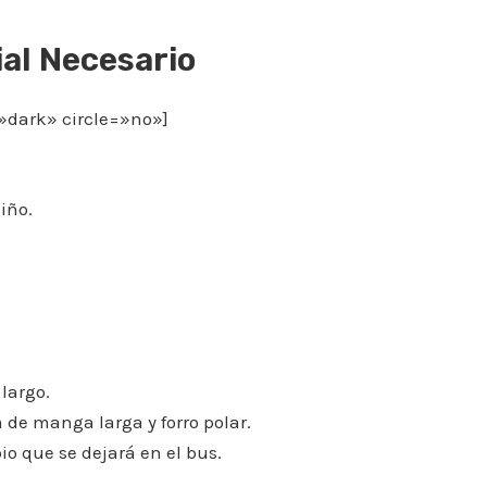
al Necesario
=»dark» circle=»no»]
iño.
largo.
de manga larga y forro polar.
o que se dejará en el bus.