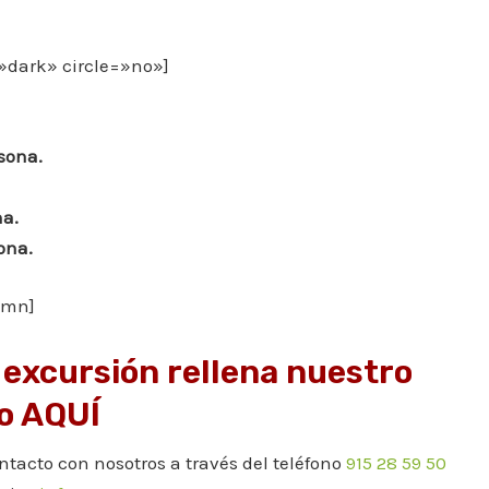
=»dark» circle=»no»]
sona.
na.
ona.
umn]
 excursión rellena nuestro
o AQUÍ
ontacto con nosotros a través del teléfono
915 28 59 50