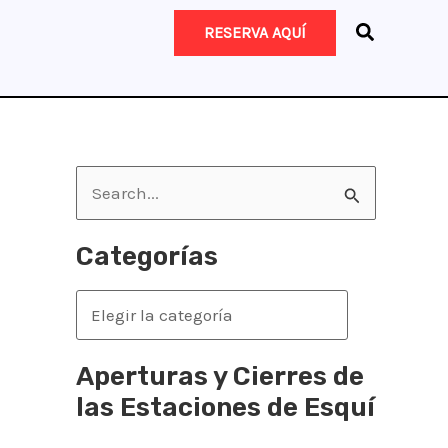
RESERVA AQUÍ
B
u
s
Categorías
c
C
a
a
r
t
Aperturas y Cierres de
p
e
las Estaciones de Esquí
o
g
r