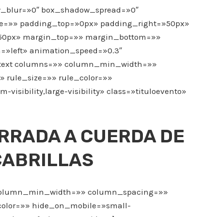
_blur=»0″ box_shadow_spread=»0″
e=»» padding_top=»0px» padding_right=»50px»
50px» margin_top=»» margin_bottom=»»
=»left» animation_speed=»0.3″
n_text columns=»» column_min_width=»»
» rule_size=»» rule_color=»»
visibility,large-visibility» class=»tituloevento»
RRADA A CUERDA DE
CABRILLAS
» column_min_width=»» column_spacing=»»
_color=»» hide_on_mobile=»small-