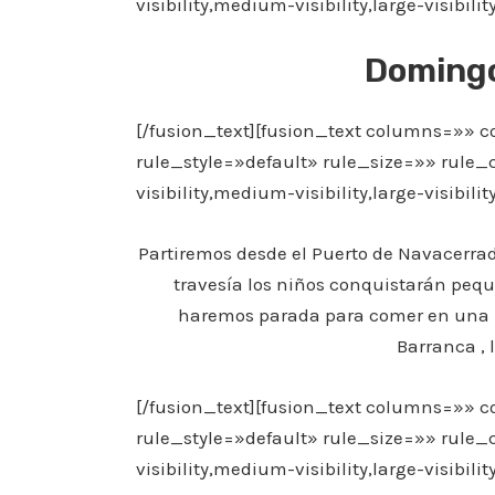
visibility,medium-visibility,large-visibil
Domingo
[/fusion_text][fusion_text columns=»
rule_style=»default» rule_size=»» rule
visibility,medium-visibility,large-visibili
Partiremos desde el Puerto de Navacerrad
travesía los niños conquistarán peq
haremos parada para comer en una b
Barranca , l
[/fusion_text][fusion_text columns=»
rule_style=»default» rule_size=»» rule
visibility,medium-visibility,large-visibili