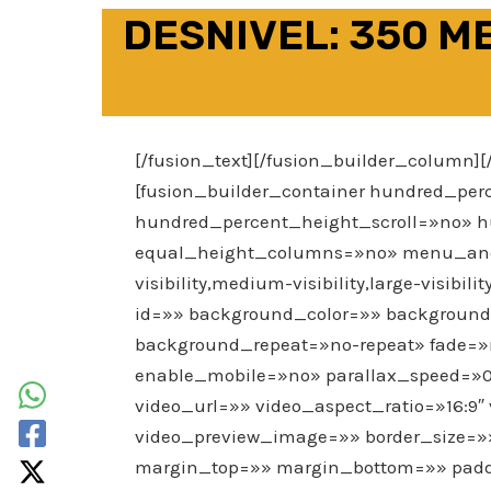
DESNIVEL: 350 M
[/fusion_text][/fusion_builder_column][
[fusion_builder_container hundred_pe
hundred_percent_height_scroll=»no» 
equal_height_columns=»no» menu_anc
visibility,medium-visibility,large-visib
id=»» background_color=»» background
background_repeat=»no-repeat» fade=
enable_mobile=»no» parallax_speed=»
video_url=»» video_aspect_ratio=»16:9
video_preview_image=»» border_size=»»
margin_top=»» margin_bottom=»» padd