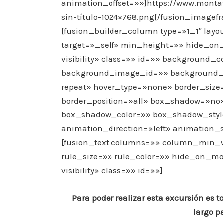
animation_offset=»»]https://www.monta
sin-título-1024×768.png[/fusion_imagef
[fusion_builder_column type=»1_1″ layo
target=»_self» min_height=»» hide_on_mo
visibility» class=»» id=»» background
background_image_id=»» background_po
repeat» hover_type=»none» border_size=
border_position=»all» box_shadow=»n
box_shadow_color=»» box_shadow_styl
animation_direction=»left» animation_s
[fusion_text columns=»» column_min_w
rule_size=»» rule_color=»» hide_on_mobi
visibility» class=»» id=»»]
Para poder realizar esta excursión es
largo p