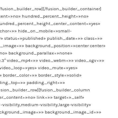
/fusion_builder_row][/fusion_builder_container]
rcent=»no» hundred_percent_height=»no»
hundred_percent_height_center_content=»yes»
hor=»» hide_on_mobile=»small-
ility» status=»published» publish_date=»» class=»»
_image=»» background_position=»center center»
»no» background_parallax=»none»
0.3″ video_mp4=»» video_webm=»» video_ogv=»»
″ video_loop=»yes» video_mute=»yes»
 border_color=»» border_style=»solid»
ing_top=»» padding_right=»»
sion_builder_row][fusion_builder_column
ter_content=»no» link=»» target=»_self»
ibility,medium-visibility,large-visibility»
background_image=»» background_image_id=»»