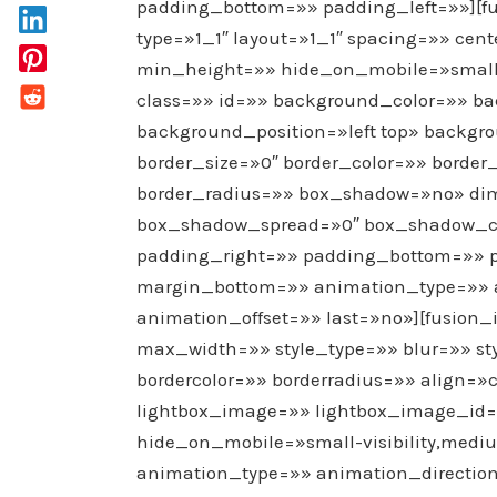
padding_bottom=»» padding_left=»»][fu
type=»1_1″ layout=»1_1″ spacing=»» cen
min_height=»» hide_on_mobile=»small-vis
class=»» id=»» background_color=»» 
background_position=»left top» backg
border_size=»0″ border_color=»» border_
border_radius=»» box_shadow=»no» d
box_shadow_spread=»0″ box_shadow_co
padding_right=»» padding_bottom=»» 
margin_bottom=»» animation_type=»» a
animation_offset=»» last=»no»][fusion
max_width=»» style_type=»» blur=»» st
bordercolor=»» borderradius=»» align=»
lightbox_image=»» lightbox_image_id=»
hide_on_mobile=»small-visibility,medium-
animation_type=»» animation_direction