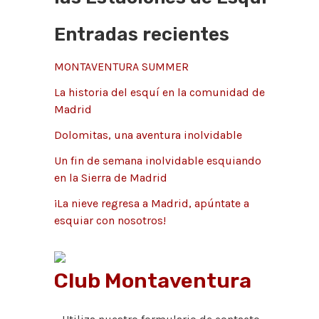
g
r
Entradas recientes
o
:
r
MONTAVENTURA SUMMER
í
La historia del esquí en la comunidad de
a
Madrid
s
Dolomitas, una aventura inolvidable
Un fin de semana inolvidable esquiando
en la Sierra de Madrid
¡La nieve regresa a Madrid, apúntate a
esquiar con nosotros!
Club Montaventura