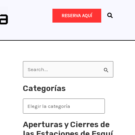
RESERVA AQUÍ
B
u
s
Categorías
c
C
a
a
r
t
Aperturas y Cierres de
p
e
las Estaciones de Esquí
o