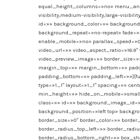
equal_height_columns=»no» menu_anc
visibility,medium-visibility,large-visib
id=»» background_color=»» background
background_repeat=»no-repeat» fade=
enable_mobile=»no» parallax_speed=»
video_url=»» video_aspect_ratio=»16:9
video_preview_image=»» border_size=»»
margin_top=»» margin_bottom=»» padd
padding_bottom=»» padding_left=»»][fu
type=»1_1″ layout=»1_1″ spacing=»» cen
min_height=»» hide_on_mobile=»small-vis
class=»» id=»» background_image_id=
background_position=»left top» backg
border_size=»0″ border_color=»» border_
border_radius_top_left=»» border_radi
border_radius_bottom_right=»» box_s