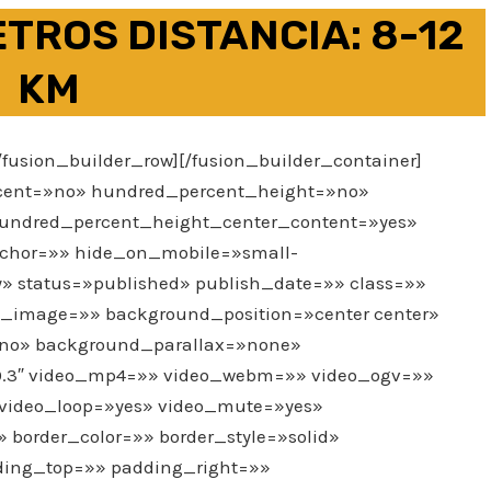
ETROS DISTANCIA: 8-12
KM
/fusion_builder_row][/fusion_builder_container]
rcent=»no» hundred_percent_height=»no»
hundred_percent_height_center_content=»yes»
hor=»» hide_on_mobile=»small-
ility» status=»published» publish_date=»» class=»»
_image=»» background_position=»center center»
»no» background_parallax=»none»
0.3″ video_mp4=»» video_webm=»» video_ogv=»»
″ video_loop=»yes» video_mute=»yes»
 border_color=»» border_style=»solid»
ing_top=»» padding_right=»»