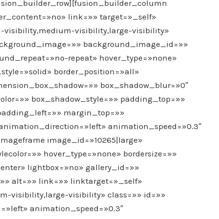
sion_builder_row][fusion_builder_column
ter_content=»no» link=»» target=»_self»
ibility,medium-visibility,large-visibility»
background_image=»» background_image_id=»»
round_repeat=»no-repeat» hover_type=»none»
style=»solid» border_position=»all»
imension_box_shadow=»» box_shadow_blur=»0″
lor=»» box_shadow_style=»» padding_top=»»
padding_left=»» margin_top=»»
nimation_direction=»left» animation_speed=»0.3″
_imageframe image_id=»10265|large»
ylecolor=»» hover_type=»none» bordersize=»»
center» lightbox=»no» gallery_id=»»
» alt=»» link=»» linktarget=»_self»
visibility,large-visibility» class=»» id=»»
=»left» animation_speed=»0.3″