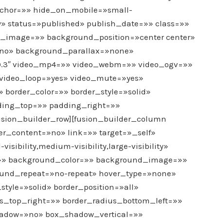
hor=»» hide_on_mobile=»small-
ility» status=»published» publish_date=»» class=»»
_image=»» background_position=»center center»
»no» background_parallax=»none»
0.3″ video_mp4=»» video_webm=»» video_ogv=»»
″ video_loop=»yes» video_mute=»yes»
 border_color=»» border_style=»solid»
ing_top=»» padding_right=»»
sion_builder_row][fusion_builder_column
ter_content=»no» link=»» target=»_self»
ibility,medium-visibility,large-visibility»
»» background_color=»» background_image=»»
round_repeat=»no-repeat» hover_type=»none»
style=»solid» border_position=»all»
us_top_right=»» border_radius_bottom_left=»»
hadow=»no» box_shadow_vertical=»»