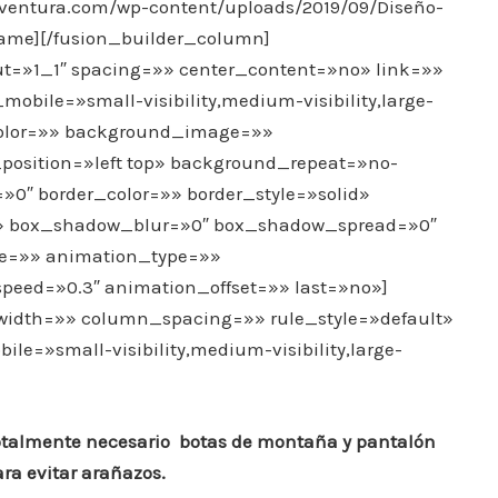
ventura.com/wp-content/uploads/2019/09/Diseño-
rame][/fusion_builder_column]
ut=»1_1″ spacing=»» center_content=»no» link=»»
bile=»small-visibility,medium-visibility,large-
_color=»» background_image=»»
sition=»left top» background_repeat=»no-
»0″ border_color=»» border_style=»solid»
o» box_shadow_blur=»0″ box_shadow_spread=»0″
e=»» animation_type=»»
peed=»0.3″ animation_offset=»» last=»no»]
idth=»» column_spacing=»» rule_style=»default»
le=»small-visibility,medium-visibility,large-
 totalmente necesario botas de montaña y pantalón
ara evitar arañazos.