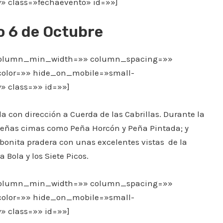
ity» class=»fechaevento» id=»»]
 6 de Octubre
» column_min_width=»» column_spacing=»»
_color=»» hide_on_mobile=»small-
ty» class=»» id=»»]
a con dirección a Cuerda de las Cabrillas. Durante la
ueñas cimas como Peña Horcón y Peña Pintada; y
onita pradera con unas excelentes vistas de la
a Bola y los Siete Picos.
» column_min_width=»» column_spacing=»»
_color=»» hide_on_mobile=»small-
ty» class=»» id=»»]