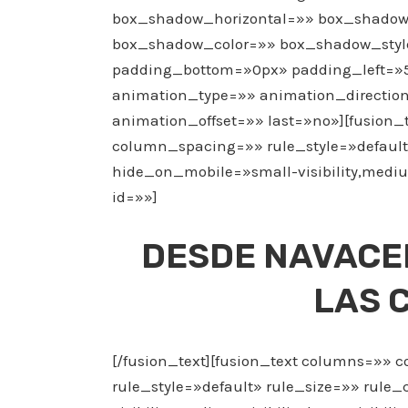
box_shadow_horizontal=»» box_shadow
box_shadow_color=»» box_shadow_styl
padding_bottom=»0px» padding_left=»
animation_type=»» animation_direction
animation_offset=»» last=»no»][fusio
column_spacing=»» rule_style=»default
hide_on_mobile=»small-visibility,medium-
id=»»]
DESDE NAVACE
LAS 
[/fusion_text][fusion_text columns=»
rule_style=»default» rule_size=»» rule