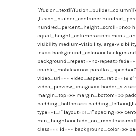
[/fusion_text][/fusion_builder_column][
[fusion_builder_container hundred_pe
hundred_percent_height_scroll=»no» 
equal_height_columns=»no» menu_anc
visibility,medium-visibility,large-visib
id=»» background_color=»» background
background_repeat=»no-repeat» fade=
enable_mobile=»no» parallax_speed=»
video_url=»» video_aspect_ratio=»16:9
video_preview_image=»» border_size=»»
margin_top=»» margin_bottom=»» padd
padding_bottom=»» padding_left=»»][fu
type=»1_1″ layout=»1_1″ spacing=»» cen
min_height=»» hide_on_mobile=»small-vis
class=»» id=»» background_color=»» 