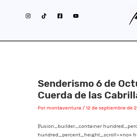
Ir
al
contenido
Senderismo 6 de Oct
Cuerda de las Cabril
Por
montaventura
/
12 de septiembre de 
[fusion_builder_container hundred_pe
hundred_percent_height_scroll=»no» 