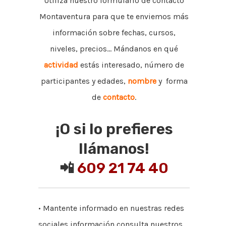
Utiliza nuestro formulario de contacto
Montaventura para que te enviemos más
información sobre fechas, cursos,
niveles, precios... Mándanos en qué
actividad
estás interesado, número de
participantes y edades,
nombre
y forma
de
contacto
.
¡O si lo prefieres
llámanos!
📲
609 21 74 40
• Mantente informado en nuestras redes
sociales información consulta nuestros