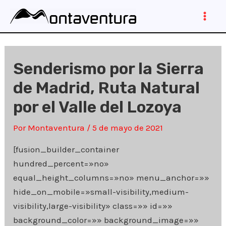
Ir
al
Main
contenido
Men
Senderismo por la Sierra
de Madrid, Ruta Natural
por el Valle del Lozoya
Por
Montaventura
/
5 de mayo de 2021
[fusion_builder_container
hundred_percent=»no»
equal_height_columns=»no» menu_anchor=»»
hide_on_mobile=»small-visibility,medium-
visibility,large-visibility» class=»» id=»»
background_color=»» background_image=»»