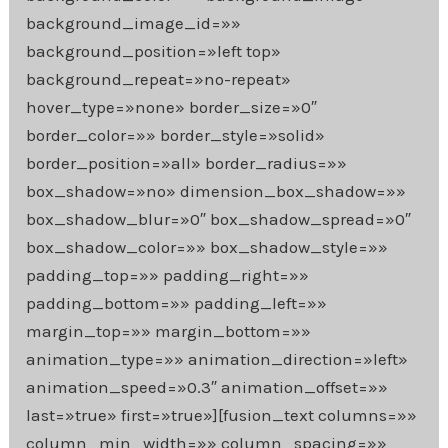
background_image_id=»»
background_position=»left top»
background_repeat=»no-repeat»
hover_type=»none» border_size=»0″
border_color=»» border_style=»solid»
border_position=»all» border_radius=»»
box_shadow=»no» dimension_box_shadow=»»
box_shadow_blur=»0″ box_shadow_spread=»0″
box_shadow_color=»» box_shadow_style=»»
padding_top=»» padding_right=»»
padding_bottom=»» padding_left=»»
margin_top=»» margin_bottom=»»
animation_type=»» animation_direction=»left»
animation_speed=»0.3″ animation_offset=»»
last=»true» first=»true»][fusion_text columns=»»
column_min_width=»» column_spacing=»»