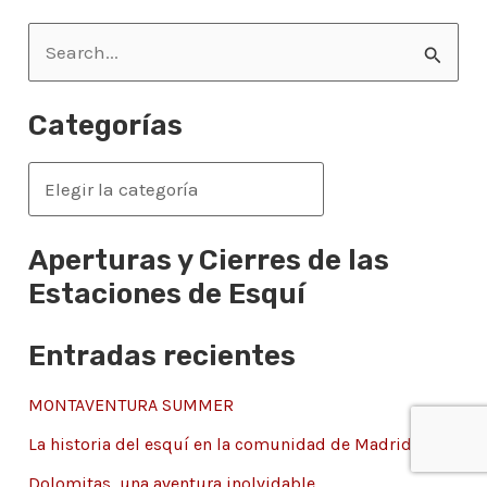
B
u
s
Categorías
c
a
C
r
a
p
t
Aperturas y Cierres de las
o
e
Estaciones de Esquí
r
g
Entradas recientes
:
o
r
MONTAVENTURA SUMMER
í
La historia del esquí en la comunidad de Madrid
a
Dolomitas, una aventura inolvidable