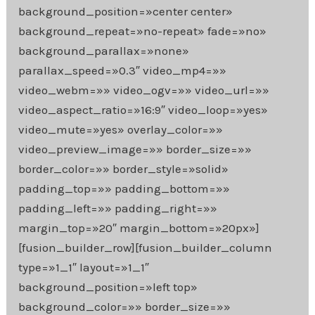
background_position=»center center»
background_repeat=»no-repeat» fade=»no»
background_parallax=»none»
parallax_speed=»0.3″ video_mp4=»»
video_webm=»» video_ogv=»» video_url=»»
video_aspect_ratio=»16:9″ video_loop=»yes»
video_mute=»yes» overlay_color=»»
video_preview_image=»» border_size=»»
border_color=»» border_style=»solid»
padding_top=»» padding_bottom=»»
padding_left=»» padding_right=»»
margin_top=»20″ margin_bottom=»20px»]
[fusion_builder_row][fusion_builder_column
type=»1_1″ layout=»1_1″
background_position=»left top»
background_color=»» border_size=»»