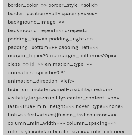
border_color=»» border_style=»solid»
border_position=»all» spacing=»yes»
background_image=»»
background_repeat=»no-repeat»
padding_top=»» padding_right=»»
padding_bottom=»» padding_left=»»
margin_top=»20px» margin_bottom=»20px»
class=»» id=»» animation_type=»»
animation_speed=»0.3″
animation_direction=»left»
hide_on_mobile=»small-visibility,medium-
visibility,large-visibility» center_content=»no»
last=»true» min_height=»» hover_type=»none»
link=»» first=»true»][fusion_text columns=»»
column_min_width=»» column_spacing=»»
rule_style=»default» rule_size=»» rule_color=»»