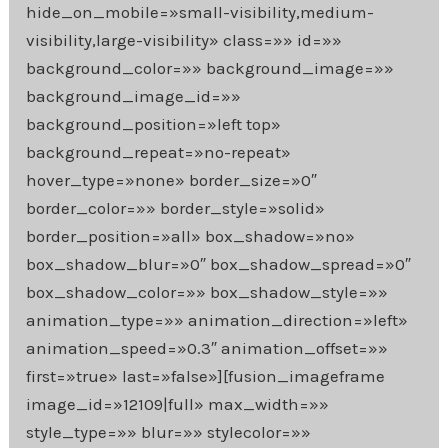
hide_on_mobile=»small-visibility,medium-
visibility,large-visibility» class=»» id=»»
background_color=»» background_image=»»
background_image_id=»»
background_position=»left top»
background_repeat=»no-repeat»
hover_type=»none» border_size=»0″
border_color=»» border_style=»solid»
border_position=»all» box_shadow=»no»
box_shadow_blur=»0″ box_shadow_spread=»0″
box_shadow_color=»» box_shadow_style=»»
animation_type=»» animation_direction=»left»
animation_speed=»0.3″ animation_offset=»»
first=»true» last=»false»][fusion_imageframe
image_id=»12109|full» max_width=»»
style_type=»» blur=»» stylecolor=»»