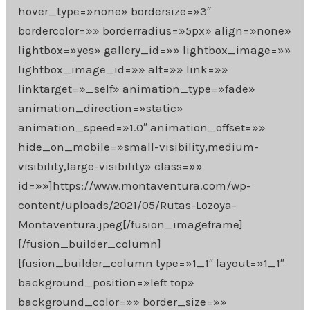
hover_type=»none» bordersize=»3″
bordercolor=»» borderradius=»5px» align=»none»
lightbox=»yes» gallery_id=»» lightbox_image=»»
lightbox_image_id=»» alt=»» link=»»
linktarget=»_self» animation_type=»fade»
animation_direction=»static»
animation_speed=»1.0″ animation_offset=»»
hide_on_mobile=»small-visibility,medium-
visibility,large-visibility» class=»»
id=»»]https://www.montaventura.com/wp-
content/uploads/2021/05/Rutas-Lozoya-
Montaventura.jpeg[/fusion_imageframe]
[/fusion_builder_column]
[fusion_builder_column type=»1_1″ layout=»1_1″
background_position=»left top»
background_color=»» border_size=»»