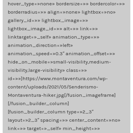
hover_type=»none» bordersize=»» bordercolor=»»
borderradius=»» align=»none» lightbox=»no»
gallery_id=»» lightbox_image=»»
lightbox_image_id=»» alt=»» link=»»
linktarget=»_self» animation_type=»»
animation_direction=»left»
animation_speed=»0.3″ animation_offset=»»
hide_on_mobile=»small-visibility,medium-
visibility,large-visibility» class=»»
id=»»]https://www.montaventura.com/wp-
content/uploads/2021/05/Senderismo-
Montaventura-hiker.jpg[/fusion_imageframe]
[/fusion_builder_column]
[fusion_builder_column type=»2_3″
layout=»2_3″ spacing=»» center_content=»no»
link=»» target=»_self» min_height=»»