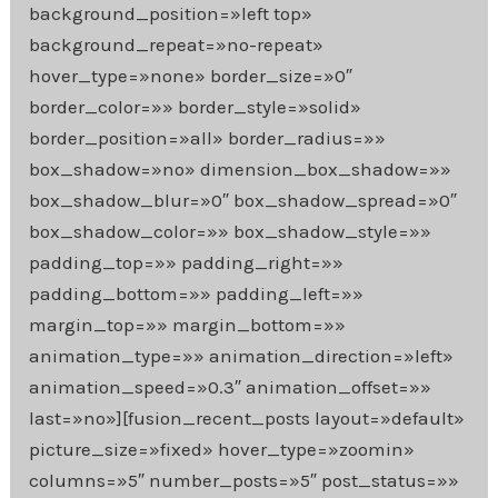
background_position=»left top»
background_repeat=»no-repeat»
hover_type=»none» border_size=»0″
border_color=»» border_style=»solid»
border_position=»all» border_radius=»»
box_shadow=»no» dimension_box_shadow=»»
box_shadow_blur=»0″ box_shadow_spread=»0″
box_shadow_color=»» box_shadow_style=»»
padding_top=»» padding_right=»»
padding_bottom=»» padding_left=»»
margin_top=»» margin_bottom=»»
animation_type=»» animation_direction=»left»
animation_speed=»0.3″ animation_offset=»»
last=»no»][fusion_recent_posts layout=»default»
picture_size=»fixed» hover_type=»zoomin»
columns=»5″ number_posts=»5″ post_status=»»