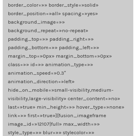
border_color=»» border_style=»solid»
border_position=»all» spacing=»yes»
background_image=»»
background_repeat=»no-repeat»
padding_top=»» padding_right=»»
padding_bottom=»» padding_left=»»
margin_top=»0px» margin_bottom=»0px»
class=»» id=»» animation_type=»»
animation_speed=»0.3″
animation_direction=»left»
hide_on_mobile=»small-visibility,medium-
visibility,large-visibility» center_content=»no»
last=»true» min_height=»» hover_type=»none»
link=»» first=»true»][fusion_imageframe
image_id=»12107|full» max_width=»»
style_type=»» blur=»» stylecolor=»»