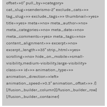
offset=»0″ pull_by=»category»
cat_slug=»senderismo-2″ exclude_cats=»»
tag_slug=»» exclude_tags=»» thumbnail=»yes»
title=»yes» meta=»no» meta_author=»no»
meta_categories=»no» meta_date=»no»
meta_comments=»yes» meta_tags=»no»
content_alignment=»» excerpt=»no»
excerpt_length=»35″ strip_html=»yes»
scrolling=»no» hide_on_mobile=»small-
visibility,medium-visibility,large-visibility»
class=»» id=»» animation_type=»»
animation_direction=»left»
animation_speed=»0.3″ animation_offset=»» /]
[/fusion_builder_column][/fusion_builder_row]
[/fusion_builder_container]