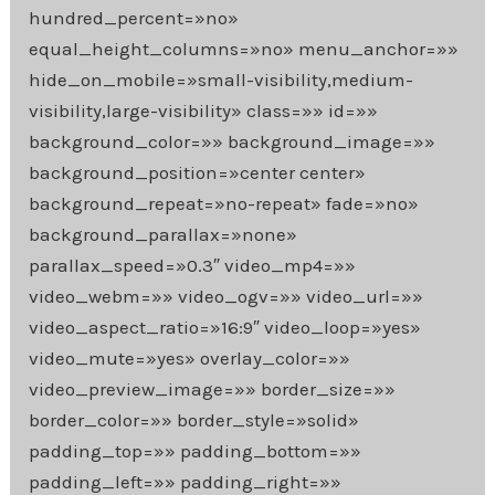
hundred_percent=»no»
equal_height_columns=»no» menu_anchor=»»
hide_on_mobile=»small-visibility,medium-
visibility,large-visibility» class=»» id=»»
background_color=»» background_image=»»
background_position=»center center»
background_repeat=»no-repeat» fade=»no»
background_parallax=»none»
parallax_speed=»0.3″ video_mp4=»»
video_webm=»» video_ogv=»» video_url=»»
video_aspect_ratio=»16:9″ video_loop=»yes»
video_mute=»yes» overlay_color=»»
video_preview_image=»» border_size=»»
border_color=»» border_style=»solid»
padding_top=»» padding_bottom=»»
padding_left=»» padding_right=»»