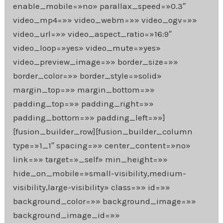
enable_mobile=»no» parallax_speed=»0.3″
video_mp4=»» video_webm=»» video_ogv=»»
video_url=»» video_aspect_ratio=»16:9″
video_loop=»yes» video_mute=»yes»
video_preview_image=»» border_size=»»
border_color=»» border_style=»solid»
margin_top=»» margin_bottom=»»
padding_top=»» padding_right=»»
padding_bottom=»» padding_left=»»]
[fusion_builder_row][fusion_builder_column
type=»1_1″ spacing=»» center_content=»no»
link=»» target=»_self» min_height=»»
hide_on_mobile=»small-visibility,medium-
visibility,large-visibility» class=»» id=»»
background_color=»» background_image=»»
background_image_id=»»