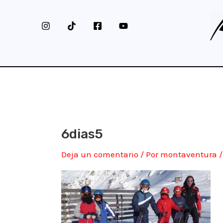
Ir
al
contenido
6dias5
Deja un comentario
/ Por
montaventura