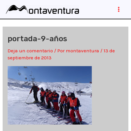
Ir
al
Main
contenido
Men
portada-9-años
Deja un comentario
/ Por
montaventura
/
13 de
septiembre de 2013