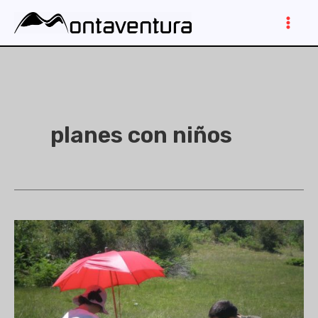
Ir
al
Main
contenido
Men
planes con niños