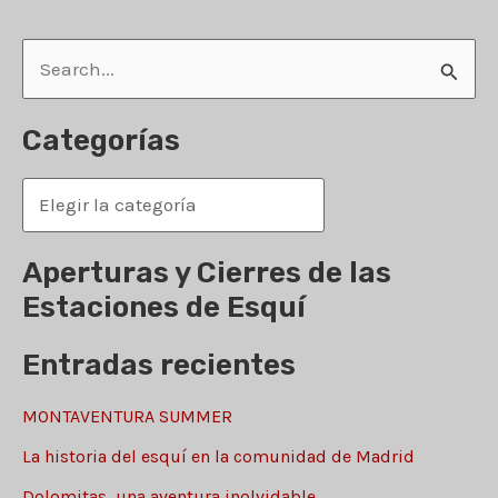
de
la
B
Sierra
u
s
Categorías
c
C
a
a
r
t
Aperturas y Cierres de las
p
e
Estaciones de Esquí
o
g
r
Entradas recientes
o
:
r
MONTAVENTURA SUMMER
í
La historia del esquí en la comunidad de Madrid
a
Dolomitas, una aventura inolvidable