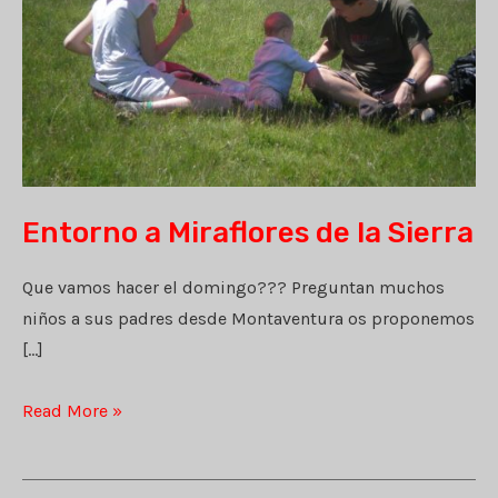
Entorno a Miraflores de la Sierra
Que vamos hacer el domingo??? Preguntan muchos
niños a sus padres desde Montaventura os proponemos
[…]
Entorno
Read More »
a
Miraflores