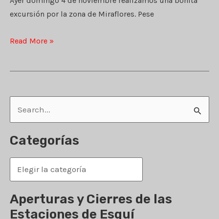
Ayer domingo 4 de noviembre realizamos una bonita
excursión por la zona de Miraflores. Pese
Caminar
Read More »
en
días
nublados
B
u
s
Categorías
c
C
a
a
r
t
Aperturas y Cierres de las
p
e
Estaciones de Esquí
o