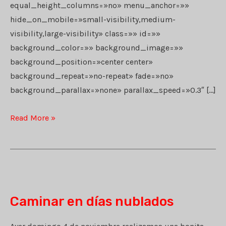
equal_height_columns=»no» menu_anchor=»»
hide_on_mobile=»small-visibility,medium-
visibility,large-visibility» class=»» id=»»
background_color=»» background_image=»»
background_position=»center center»
background_repeat=»no-repeat» fade=»no»
background_parallax=»none» parallax_speed=»0.3″ […]
A
Read More »
por
setas
en
Madrid
Caminar en días nublados