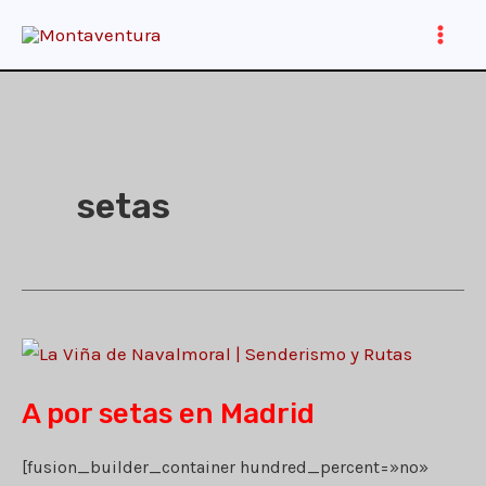
Ir
al
Main
contenido
Men
setas
A por setas en Madrid
[fusion_builder_container hundred_percent=»no»