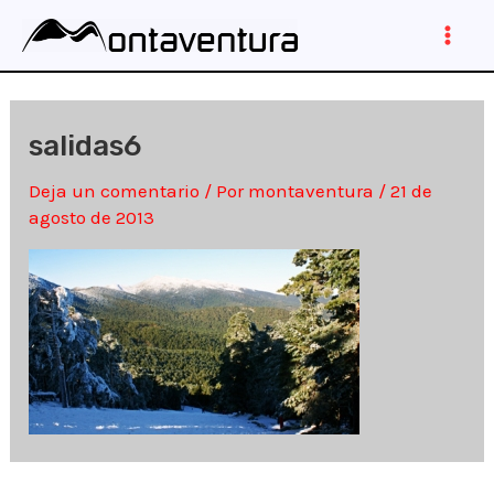
Ir
al
Main
contenido
Men
salidas6
Deja un comentario
/ Por
montaventura
/
21 de
agosto de 2013