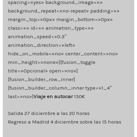
spacing=»yes» background_image=»»
background_repeat=»no-repeat» padding=»»
margin_top=»0px» margin_bottom=»0px»
class=»» id=»» animation_type=»»
animation_speed=»0.3″
animation_direction=»left»
hide_on_mobile=»no» center_content=»no»
min_height=»none»][fusion_toggle
title=»Opcional» open=»no»]
[fusion_builder_row_inner]
[fusion_builder_column_inner type=»1_4″
last=»no»]
Viaje en autocar
130€
Salida 27 diciembre a las 20 horas
Regreso a Madrid 4 diciembre sobre las 15 horas