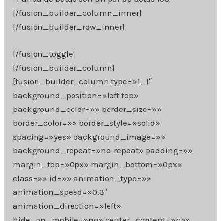
[/fusion_builder_column_inner]
[/fusion_builder_row_inner]
[/fusion_toggle]
[/fusion_builder_column]
[fusion_builder_column type=»1_1″
background_position=»left top»
background_color=»» border_size=»»
border_color=»» border_style=»solid»
spacing=»yes» background_image=»»
background_repeat=»no-repeat» padding=»»
margin_top=»0px» margin_bottom=»0px»
class=»» id=»» animation_type=»»
animation_speed=»0.3″
animation_direction=»left»
hide_on_mobile=»no» center_content=»no»