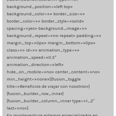
background_position=»left top»
background_color=»» border_size=»»
border_color=»» border_style=»solid»
spacing=»yes» background_image=»»
background_repeat=»no-repeat» padding=»»
margin_top=»0px» margin_bottom=»0px»
class=»» id=»» animation_type=»»
animation_speed=»0.3″
animation_direction=»left»
hide_on_mobile=»no» center_content=»no»
min_height=»none»][fusion_toggle
title=»Beneficios de viajar con nosotros»]
[fusion_builder_row_inner]
[fusion_builder_column_inner type=»1_2″
last=»no»]
En montaventura estamos especializados en