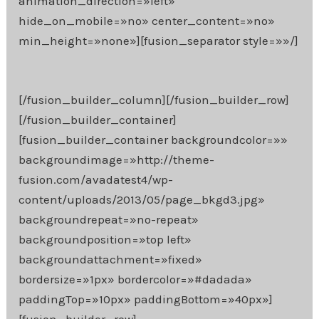
animation_direction=»left»
hide_on_mobile=»no» center_content=»no»
min_height=»none»][fusion_separator style=»»/]
[/fusion_builder_column][/fusion_builder_row]
[/fusion_builder_container]
[fusion_builder_container backgroundcolor=»»
backgroundimage=»http://theme-
fusion.com/avadatest4/wp-
content/uploads/2013/05/page_bkgd3.jpg»
backgroundrepeat=»no-repeat»
backgroundposition=»top left»
backgroundattachment=»fixed»
bordersize=»1px» bordercolor=»#dadada»
paddingTop=»10px» paddingBottom=»40px»]
[fusion_builder_row]