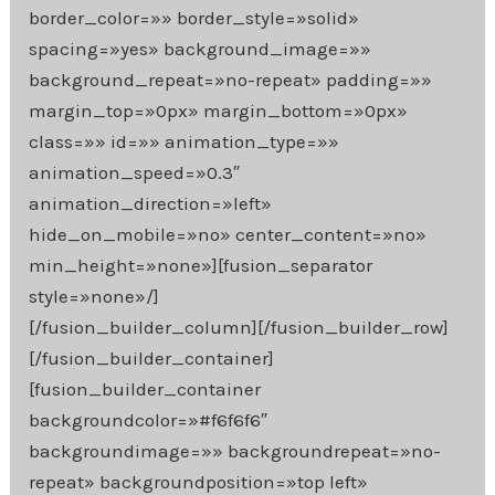
border_color=»» border_style=»solid»
spacing=»yes» background_image=»»
background_repeat=»no-repeat» padding=»»
margin_top=»0px» margin_bottom=»0px»
class=»» id=»» animation_type=»»
animation_speed=»0.3″
animation_direction=»left»
hide_on_mobile=»no» center_content=»no»
min_height=»none»][fusion_separator
style=»none»/]
[/fusion_builder_column][/fusion_builder_row]
[/fusion_builder_container]
[fusion_builder_container
backgroundcolor=»#f6f6f6″
backgroundimage=»» backgroundrepeat=»no-
repeat» backgroundposition=»top left»