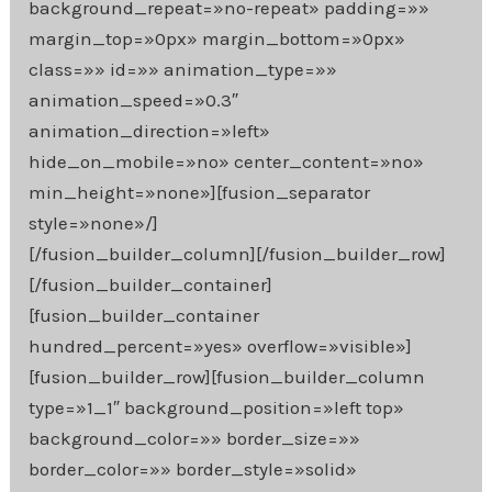
background_repeat=»no-repeat» padding=»»
margin_top=»0px» margin_bottom=»0px»
class=»» id=»» animation_type=»»
animation_speed=»0.3″
animation_direction=»left»
hide_on_mobile=»no» center_content=»no»
min_height=»none»][fusion_separator
style=»none»/]
[/fusion_builder_column][/fusion_builder_row]
[/fusion_builder_container]
[fusion_builder_container
hundred_percent=»yes» overflow=»visible»]
[fusion_builder_row][fusion_builder_column
type=»1_1″ background_position=»left top»
background_color=»» border_size=»»
border_color=»» border_style=»solid»