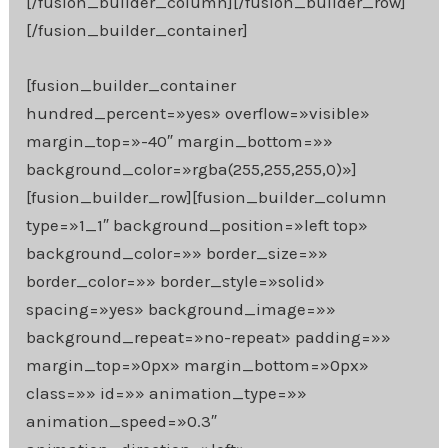
[/fusion_builder_column][/fusion_builder_row]
[/fusion_builder_container]
[fusion_builder_container
hundred_percent=»yes» overflow=»visible»
margin_top=»-40″ margin_bottom=»»
background_color=»rgba(255,255,255,0)»]
[fusion_builder_row][fusion_builder_column
type=»1_1″ background_position=»left top»
background_color=»» border_size=»»
border_color=»» border_style=»solid»
spacing=»yes» background_image=»»
background_repeat=»no-repeat» padding=»»
margin_top=»0px» margin_bottom=»0px»
class=»» id=»» animation_type=»»
animation_speed=»0.3″