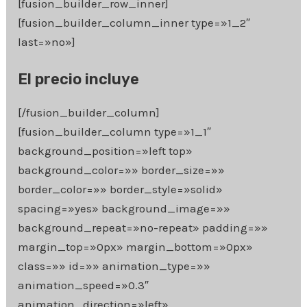
[fusion_builder_row_inner]
[fusion_builder_column_inner type=»1_2″
last=»no»]
El precio incluye
[/fusion_builder_column]
[fusion_builder_column type=»1_1″
background_position=»left top»
background_color=»» border_size=»»
border_color=»» border_style=»solid»
spacing=»yes» background_image=»»
background_repeat=»no-repeat» padding=»»
margin_top=»0px» margin_bottom=»0px»
class=»» id=»» animation_type=»»
animation_speed=»0.3″
animation_direction=»left»