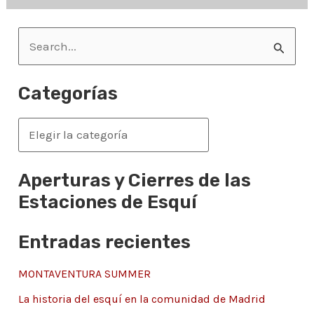
B
u
s
Categorías
c
a
C
r
a
p
t
Aperturas y Cierres de las
o
e
Estaciones de Esquí
r
g
Entradas recientes
:
o
r
MONTAVENTURA SUMMER
í
La historia del esquí en la comunidad de Madrid
a