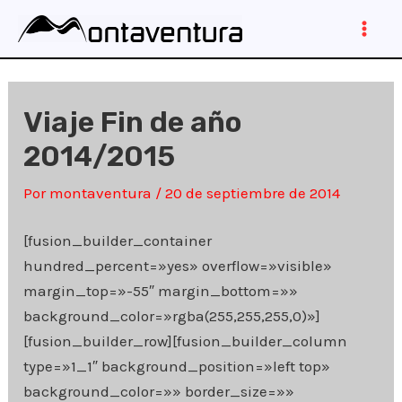
Ir
al
Main
contenido
Men
Viaje Fin de año
2014/2015
Por
montaventura
/
20 de septiembre de 2014
[fusion_builder_container
hundred_percent=»yes» overflow=»visible»
margin_top=»-55″ margin_bottom=»»
background_color=»rgba(255,255,255,0)»]
[fusion_builder_row][fusion_builder_column
type=»1_1″ background_position=»left top»
background_color=»» border_size=»»