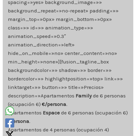
spacing=»yes» background_image=»»
background_repeat=»no-repeat» padding=»»
margin_top=»0px» margin_bottom=»0px»
class=»» id=»» animation_type=»»
animation_speed=»0.3″
animation_direction=»left»
hide_on_mobile=»no» center_content=»no»
min_height=»none»][fusion_tagline_box
backgroundcolor=»» shadow=»» border=»»
bordercolor=»» highlightposition=»top» link=»»
linktarget=»» button=»» title=»Precios»
description=»Apartamentos
Family
de 6 personas
(ocupación 6)
€/persona
.
Apartamentos
Espace
de 6 personas (ocupación 6)
/persona
.
Apartamentos de 4 personas (ocupación 4)