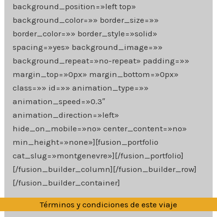
background_position=»left top»
background_color=»» border_size=»»
border_color=»» border_style=»solid»
spacing=»yes» background_image=»»
background_repeat=»no-repeat» padding=»»
margin_top=»0px» margin_bottom=»0px»
class=»» id=»» animation_type=»»
animation_speed=»0.3″
animation_direction=»left»
hide_on_mobile=»no» center_content=»no»
min_height=»none»][fusion_portfolio
cat_slug=»montgenevre»][/fusion_portfolio]
[/fusion_builder_column][/fusion_builder_row]
[/fusion_builder_container]
Términos y condiciones de este viaje