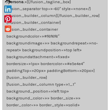
/persona
.»][/fusion_tagline_box]
[fusion_separator top=»-60″ style=»none»/]
[/fusion_builder_column][/fusion_builder_row]
[/fusion_builder_container]
[fusion_builder_container
backgroundcolor=»#f6f6f6″
backgroundimage=»» backgroundrepeat=»no-
repeat» backgroundposition=»top left»
backgroundattachment=»fixed»
bordersize=»1px» bordercolor=»#e5e4e4″
paddingTop=»20px» paddingBottom=»20px»]
[fusion_builder_row]
[fusion_builder_column type=»1_1″
background_position=»left top»
background_color=»» border_size=»»
border_color=»» border_style=»solid»