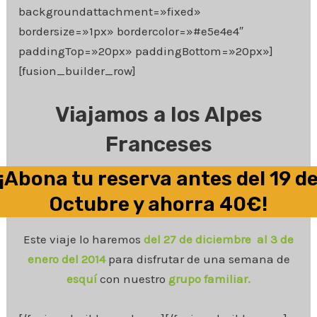
backgroundattachment=»fixed»
bordersize=»1px» bordercolor=»#e5e4e4″
paddingTop=»20px» paddingBottom=»20px»]
[fusion_builder_row]
Viajamos a los Alpes
Franceses
¡Abona tu reserva antes del 19 d
Octubre y ahorra 40€!
Este viaje lo haremos
del 27 de diciembre al 3 de
enero del 2014
para disfrutar de una semana de
esquí
con nuestro
grupo familiar.