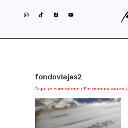
Ir
al
contenido
fondoviajes2
Deja un comentario
/ Por
montaventura