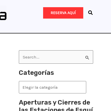
RESERVA AQUÍ
B
u
s
Categorías
c
C
a
a
r
t
Aperturas y Cierres de
p
e
las Estaciones de Esquí
o