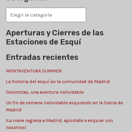
c
C
a
a
r
t
Aperturas y Cierres de las
p
e
Estaciones de Esquí
o
g
r
Entradas recientes
o
:
r
MONTAVENTURA SUMMER
í
La historia del esquí en la comunidad de Madrid
a
Dolomitas, una aventura inolvidable
s
Un fin de semana inolvidable esquiando en la Sierra de
Madrid
¡La nieve regresa a Madrid, apúntate a esquiar con
nosotros!