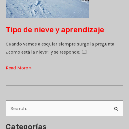
Tipo de nieve y aprendizaje
Cuando vamos a esquiar siempre surge la pregunta
¿como está la nieve? y se responde: […]
Tipo
Read More »
de
nieve
y
aprendizaje
B
u
s
Categorías