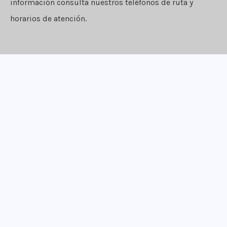
información consulta nuestros teléfonos de ruta y
horarios de atención.
¡Apúntate!