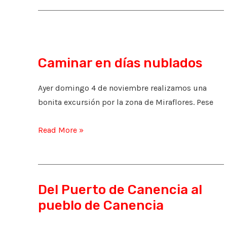
de
la
Plata
Caminar en días nublados
Ayer domingo 4 de noviembre realizamos una
bonita excursión por la zona de Miraflores. Pese
Caminar
Read More »
en
días
nublados
Del Puerto de Canencia al
pueblo de Canencia