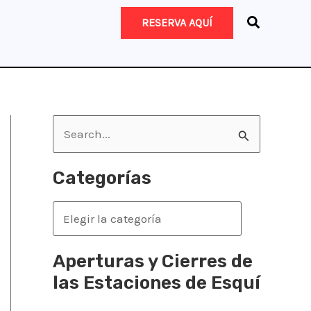
RESERVA AQUÍ
B
u
s
Categorías
c
C
a
a
r
t
Aperturas y Cierres de
p
e
las Estaciones de Esquí
o
g
r