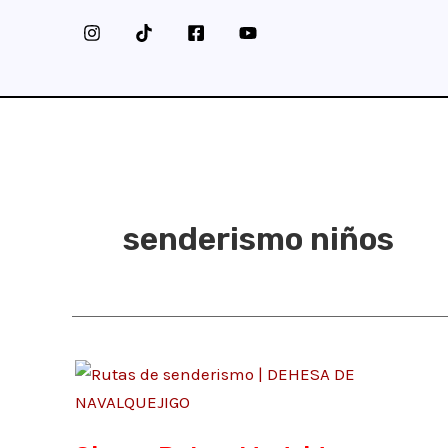
Ir
al
contenido
senderismo niños