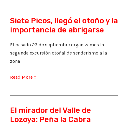
Miraflores
de
Siete Picos, llegó el otoño y la
la
importancia de abrigarse
Sierra
El pasado 23 de septiembre organizamos la
segunda excursión otoñal de senderismo a la
zona
Siete
Read More »
Picos,
llegó
el
El mirador del Valle de
otoño
Lozoya: Peña la Cabra
y
la