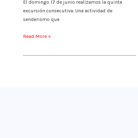
El domingo 17 de junio realizamos la quinta
excursión consecutiva. Una actividad de
senderismo que
Del
Read More »
Puerto
de
Canencia
al
pueblo
de
Canencia