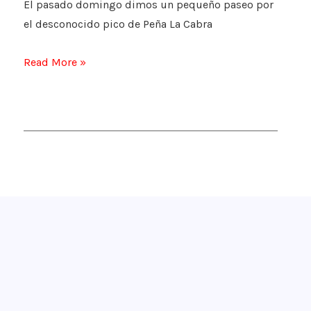
El pasado domingo dimos un pequeño paseo por
importancia
el desconocido pico de Peña La Cabra
de
abrigarse
El
Read More »
mirador
del
Valle
de
Lozoya:
Peña
la
Cabra
¡Apúntate!