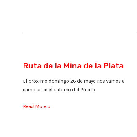
del
otoño
Ruta de la Mina de la Plata
El próximo domingo 26 de mayo nos vamos a
caminar en el entorno del Puerto
Ruta
Read More »
de
la
Mina