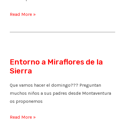
A
Read More »
por
uvas
a
Navalmoral
de
Entorno a Miraflores de la
la
Sierra
Sierra
**
Que vamos hacer el domingo??? Preguntan
como
muchos niños a sus padres desde Montaventura
llegar
os proponemos
Entorno
Read More »
a